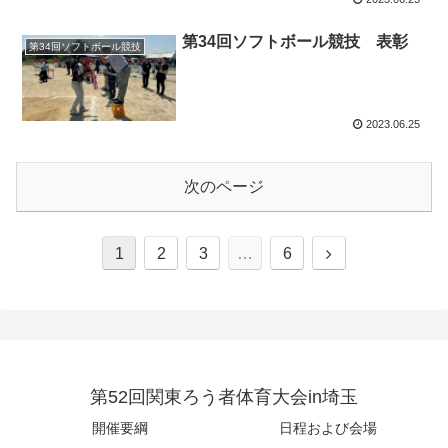
第34回ソフトボール競技 表彰
第34回ソフトボール競技
2023.06.25
次のページ
次
1
2
3
…
6
へ
第52回関東ろう者体育大会in埼玉
開催要綱
日程および会場